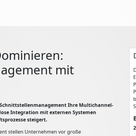
Dominieren:
nagement mit
D
E
P
P
b
s Schnittstellenmanagement Ihre Multichannel-
S
tlose Integration mit externen Systemen
tsprozesse steigert.
2
ent stellen Unternehmen vor große