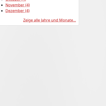
November (4)
Dezember (4)
Zeige alle Jahre und Monate...