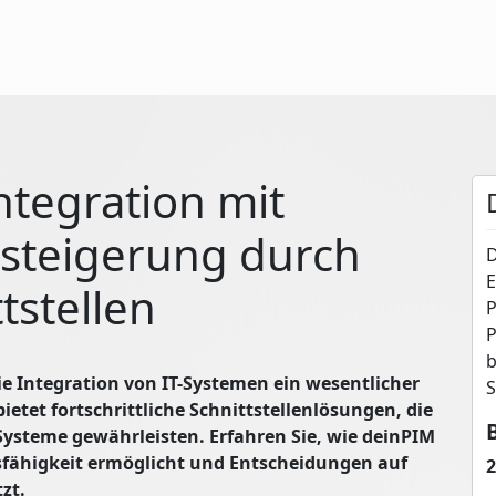
ntegration mit
zsteigerung durch
D
E
ttstellen
P
P
b
ie Integration von IT-Systemen ein wesentlicher
S
etet fortschrittliche Schnittstellenlösungen, die
ysteme gewährleisten. Erfahren Sie, wie deinPIM
sfähigkeit ermöglicht und Entscheidungen auf
2
zt.