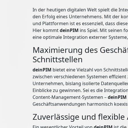
In der heutigen digitalen Welt spielt die In
den Erfolg eines Unternehmens. Mit der k
und Plattformen ist es essenziell, dass di
Hier kommt
deinPIM
ins Spiel. Mit seinen f
eine optimale Integration externer Systeme,
Maximierung des Geschäft
Schnittstellen
deinPIM
bietet eine Vielzahl von Schnittstel
zwischen verschiedenen Systemen effizient 
Unternehmen, bislang isolierte Datenquel
Einblicke zu gewinnen. Sei es die Integrat
Content-Management-Systemen –
deinPIM
Geschäftsanwendungen harmonisch koexist
Zuverlässige und flexibl
Ein wesentlicher Vorteil von
deinPIM
ist die